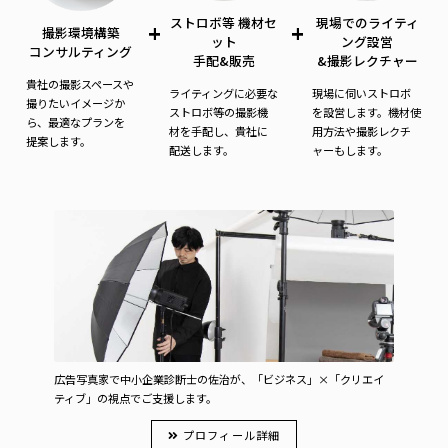
ストロボ等 機材セ
現場でのライティ
+
+
撮影環境構築
ット
ング設営
コンサルティング
手配&販売
&撮影レクチャー
貴社の撮影スペースや
ライティングに必要な
現場に伺いストロボ
撮りたいイメージか
ストロボ等の撮影機
を設営します。機材使
ら、最適なプランを
材を手配し、貴社に
用方法や撮影レクチ
提案します。
配送します。
ャーもします。
広告写真家で中小企業診断士の佐治が、「ビジネス」×「クリエイ
ティブ」の視点でご支援します。
プロフィール詳細