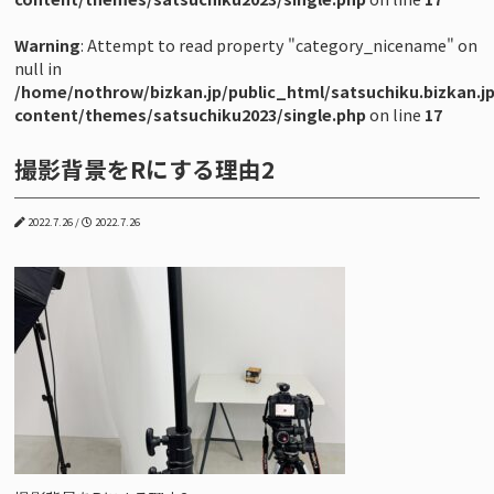
【Plan-S】商品撮影（小サイズ）撮影プラン
Warning
: Attempt to read property "category_nicename" on
【Plan-L】商品撮影（大サイズ）撮影プラン
null in
/home/nothrow/bizkan.jp/public_html/satsuchiku.bizkan.j
【Plan-F】フード 料理撮影プラン
content/themes/satsuchiku2023/single.php
on line
17
【Plan-X】複数ブース/大型スタジオ構築プラン
撮影背景をRにする理由2
株式会社ビジネスのかんさつ
2022.7.26 /
2022.7.26
撮影の法人研修 [撮トレ]
オンライン動画講座 [ビジかんアカデミア]
写真・動画素材[ビジかん素材ストア]
ALTERNA CREATES
写真と広告事務所NoThrow