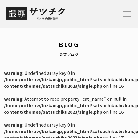
TOP
BLOG
お申し込み
撮築ブログ
サービス概要
Warning
: Undefined array key 0 in
プランと料金
/home/nothrow/bizkan.jp/public_html/satsuchiku.bizkan.j
content/themes/satsuchiku2023/single.php
on line
16
ご依頼の流れ
Warning
: Attempt to read property "cat_name" on null in
撮築ブログ
/home/nothrow/bizkan.jp/public_html/satsuchiku.bizkan.j
content/themes/satsuchiku2023/single.php
on line
16
Warning
: Undefined array key 0 in
【Plan-M】モデル/アパレル撮影プラン
/home/nothrow/bizkan.jp/public_html/satsuchiku.bizkan.j
content/themes/satsuchiku2023/single.php
on line
17