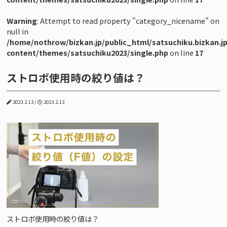
【Plan-S】商品撮影（小サイズ）撮影プラン
Warning
: Attempt to read property "category_nicename" on
【Plan-L】商品撮影（大サイズ）撮影プラン
null in
/home/nothrow/bizkan.jp/public_html/satsuchiku.bizkan.j
【Plan-F】フード 料理撮影プラン
content/themes/satsuchiku2023/single.php
on line
17
【Plan-X】複数ブース/大型スタジオ構築プラン
ストロボ使用時の絞り値は？
株式会社ビジネスのかんさつ
2023.2.13 /
2023.2.13
撮影の法人研修 [撮トレ]
オンライン動画講座 [ビジかんアカデミア]
写真・動画素材[ビジかん素材ストア]
ALTERNA CREATES
写真と広告事務所NoThrow
ストロボ使用時の絞り値は？