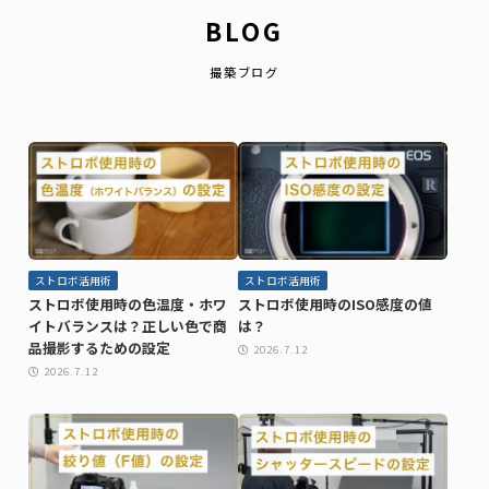
BLOG
撮築ブログ
ストロボ活用術
ストロボ活用術
ストロボ使用時の色温度・ホワ
ストロボ使用時のISO感度の値
イトバランスは？正しい色で商
は？
品撮影するための設定
2026.7.12
2026.7.12