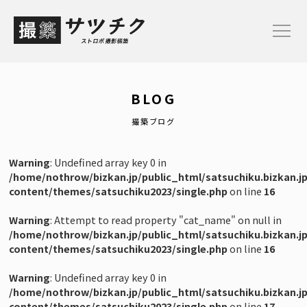
TOP
BLOG
お申し込み
撮築ブログ
サービス概要
Warning
: Undefined array key 0 in
プランと料金
/home/nothrow/bizkan.jp/public_html/satsuchiku.bizkan.j
content/themes/satsuchiku2023/single.php
on line
16
ご依頼の流れ
Warning
: Attempt to read property "cat_name" on null in
撮築ブログ
/home/nothrow/bizkan.jp/public_html/satsuchiku.bizkan.j
content/themes/satsuchiku2023/single.php
on line
16
Warning
: Undefined array key 0 in
【Plan-M】モデル/アパレル撮影プラン
/home/nothrow/bizkan.jp/public_html/satsuchiku.bizkan.j
content/themes/satsuchiku2023/single.php
on line
17