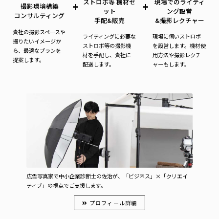
ストロボ等 機材セ
現場でのライティ
+
+
撮影環境構築
ット
ング設営
コンサルティング
手配&販売
&撮影レクチャー
貴社の撮影スペースや
ライティングに必要な
現場に伺いストロボ
撮りたいイメージか
ストロボ等の撮影機
を設営します。機材使
ら、最適なプランを
材を手配し、貴社に
用方法や撮影レクチ
提案します。
配送します。
ャーもします。
広告写真家で中小企業診断士の佐治が、「ビジネス」×「クリエイ
ティブ」の視点でご支援します。
プロフィール詳細