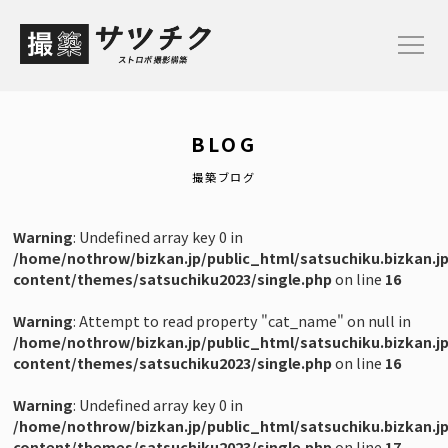
TOP
BLOG
お申し込み
撮築ブログ
サービス概要
Warning
: Undefined array key 0 in
プランと料金
/home/nothrow/bizkan.jp/public_html/satsuchiku.bizkan.j
content/themes/satsuchiku2023/single.php
on line
16
ご依頼の流れ
Warning
: Attempt to read property "cat_name" on null in
撮築ブログ
/home/nothrow/bizkan.jp/public_html/satsuchiku.bizkan.j
content/themes/satsuchiku2023/single.php
on line
16
Warning
: Undefined array key 0 in
【Plan-M】モデル/アパレル撮影プラン
/home/nothrow/bizkan.jp/public_html/satsuchiku.bizkan.j
content/themes/satsuchiku2023/single.php
on line
17