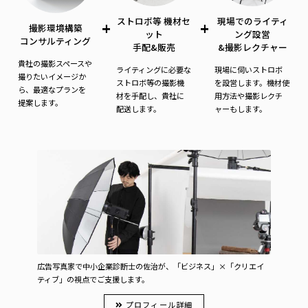
ストロボ等 機材セ
現場でのライティ
+
+
撮影環境構築
ット
ング設営
コンサルティング
手配&販売
&撮影レクチャー
貴社の撮影スペースや
ライティングに必要な
現場に伺いストロボ
撮りたいイメージか
ストロボ等の撮影機
を設営します。機材使
ら、最適なプランを
材を手配し、貴社に
用方法や撮影レクチ
提案します。
配送します。
ャーもします。
広告写真家で中小企業診断士の佐治が、「ビジネス」×「クリエイ
ティブ」の視点でご支援します。
プロフィール詳細