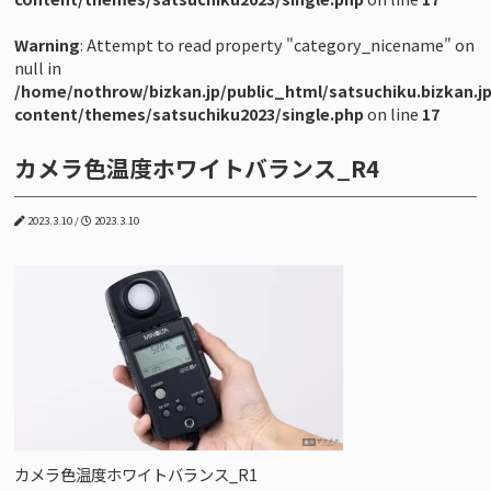
【Plan-S】商品撮影（小サイズ）撮影プラン
Warning
: Attempt to read property "category_nicename" on
【Plan-L】商品撮影（大サイズ）撮影プラン
null in
/home/nothrow/bizkan.jp/public_html/satsuchiku.bizkan.j
【Plan-F】フード 料理撮影プラン
content/themes/satsuchiku2023/single.php
on line
17
【Plan-X】複数ブース/大型スタジオ構築プラン
カメラ色温度ホワイトバランス_R4
株式会社ビジネスのかんさつ
2023.3.10 /
2023.3.10
撮影の法人研修 [撮トレ]
オンライン動画講座 [ビジかんアカデミア]
写真・動画素材[ビジかん素材ストア]
ALTERNA CREATES
写真と広告事務所NoThrow
カメラ色温度ホワイトバランス_R1