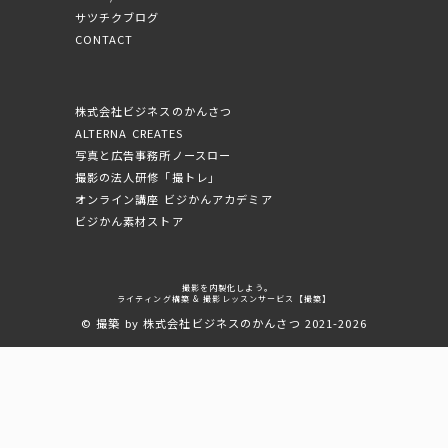
サツチクブログ
CONTACT
株式会社ビジネスのかんさつ
ALTERNA CREATES
写真と広告事務所ノースロー
撮影の法人研修「撮トレ」
オンライン講座 ビジかんアカデミア
ビジかん素材ストア
撮影を内製化しよう。
ライティング構築 & 撮影レッスンサービス【撮築】
© 撮築 by 株式会社ビジネスのかんさつ 2021-2026