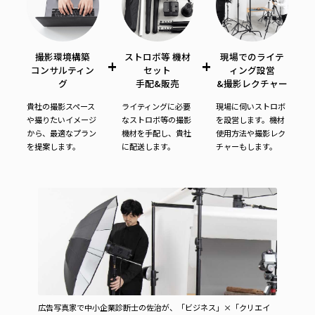
撮影環境構築
ストロボ等 機材
現場でのライテ
+
+
コンサルティン
セット
ィング設営
グ
手配&販売
&撮影レクチャー
貴社の撮影スペース
ライティングに必要
現場に伺いストロボ
や撮りたいイメージ
なストロボ等の撮影
を設営します。機材
から、最適なプラン
機材を手配し、貴社
使用方法や撮影レク
を提案します。
に配送します。
チャーもします。
広告写真家で中小企業診断士の佐治が、「ビジネス」×「クリエイ