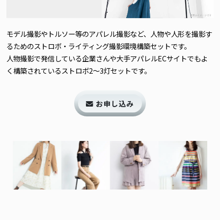
【Plan-S】商品撮影（小サイズ）撮影プラン
【Plan-L】商品撮影（大サイズ）撮影プラン
モデル撮影やトルソー等のアパレル撮影など、人物や人形を撮影す
【Plan-F】フード 料理撮影プラン
るためのストロボ・ライティング撮影環境構築セットです。
人物撮影で発信している企業さんや大手アパレルECサイトでもよ
【Plan-X】複数ブース/大型スタジオ構築プラン
く構築されているストロボ2〜3灯セットです。
株式会社ビジネスのかんさつ
お申し込み
撮影の法人研修 [撮トレ]
オンライン動画講座 [ビジかんアカデミア]
写真・動画素材[ビジかん素材ストア]
ALTERNA CREATES
写真と広告事務所NoThrow