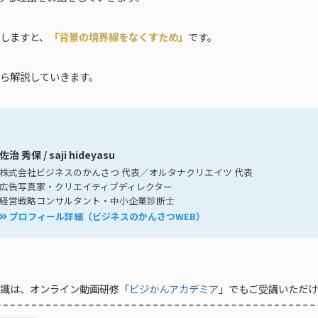
しますと、
「背景の境界線をなくすため」
です。
ら解説していきます。
佐治 秀保 / saji hideyasu
株式会社ビジネスのかんさつ 代表／オルタナクリエイツ 代表
広告写真家・クリエイティブディレクター
経営戦略コンサルタント・中小企業診断士
プロフィール詳細（ビジネスのかんさつWEB）
識は、オンライン動画研修「
ビジかんアカデミア
」でもご受講いただけ