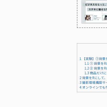
1
【実験】①背景を
1.1
① 背景を
1.2
② 背景を
1.3
商品だけに
2
背景をRにして
3
撮影環境構築サ
4
オンラインでも