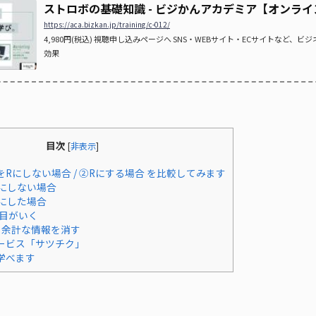
ストロボの基礎知識 - ビジかんアカデミア【オンラ
https://aca.bizkan.jp/training/c-012/
4,980円(税込) 視聴申し込みページへ SNS・WEBサイト・ECサイトなど、
効果
目次
[
非表示
]
Rにしない場合 / ②Rにする場合 を比較してみます
Rにしない場合
Rにした場合
目がいく
、余計な情報を消す
ービス「サツチク」
学べます